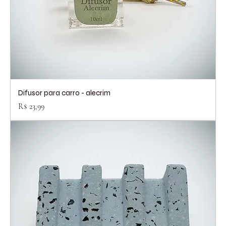
Difusor para carro - alecrim
Preço
R$ 23,99