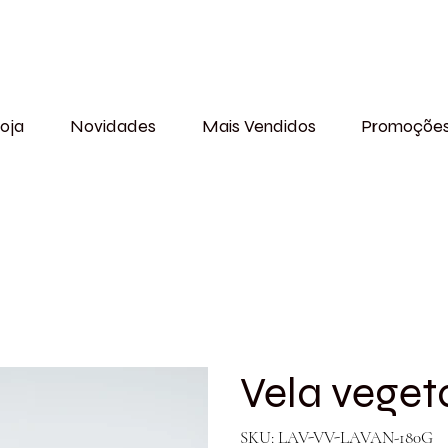
oja
Novidades
Mais Vendidos
Promoçõe
Vela veget
SKU
SKU:
LAV-VV-LAVAN-180G
LAV-