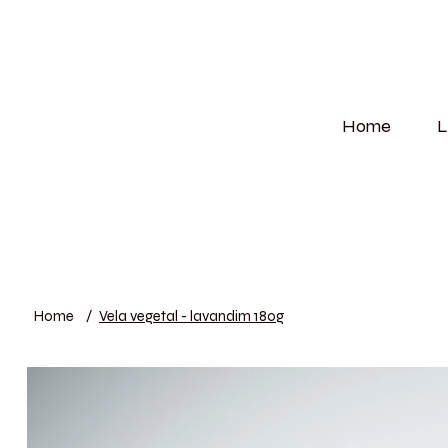
Home
L
Home
/
Vela vegetal - lavandim 180g