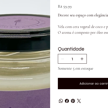
VV-
LAVAN-
Preço
R$ 59,99
180G
Decore seu espaço com elegância e
Vela com cera vegetal de coco e p
O aroma é composto por óleo essen
Quantidade
Somente 5 em estoque
Adicionar ao carri