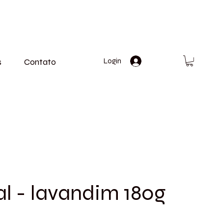
s
Contato
Login
al - lavandim 180g