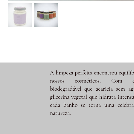
A limpeza perfeita encontrou equilíb
nossos cosméticos. Com e
biodegradável que acaricia sem ag
glicerina vegetal que hidrata intens
cada banho se torna uma celebra
natureza.