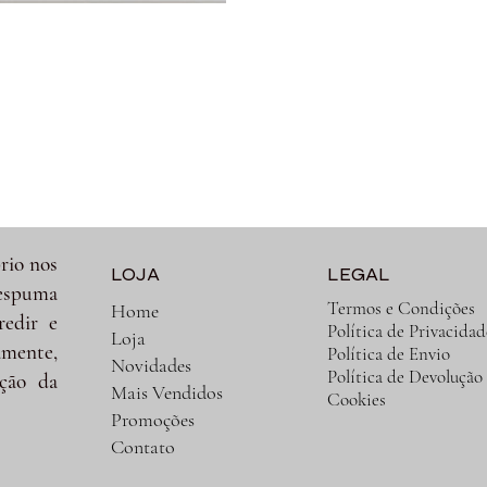
rio nos
LOJA
LEGAL
spuma
Termos e Condições
Home
redir e
Política de Privacidad
Loja
amente,
Política de Envio
Novidades
Política de Devolução
ção da
Mais Vendidos
Cookies
Promoções
Contato