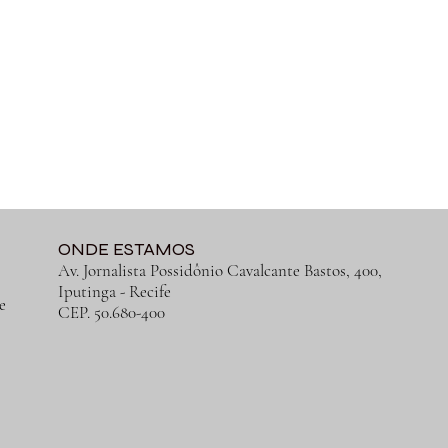
ONDE ESTAMOS
Av. Jornalista Possidônio Cavalcante Bastos, 400,
Iputinga
- Recife
e
CEP. 50.680-400