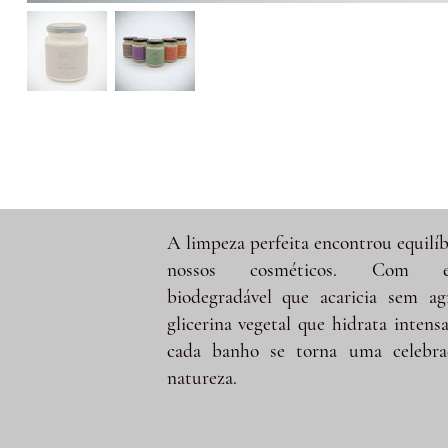
A limpeza perfeita encontrou equilíb
nossos cosméticos. Com e
biodegradável que acaricia sem ag
glicerina vegetal que hidrata intens
cada banho se torna uma celebra
natureza.