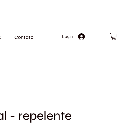
s
Contato
Login
l - repelente