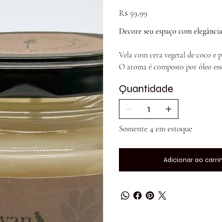
VV-
REP-
Preço
R$ 59,99
180G
Decore seu espaço com elegância e
Vela com cera vegetal de coco e p
O aroma é composto por óleo essen
Quantidade
Somente 4 em estoque
Adicionar ao carri