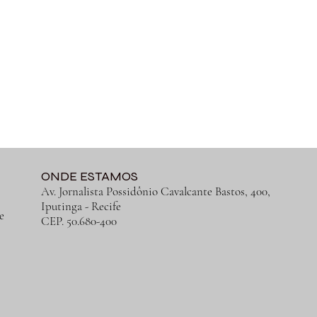
ONDE ESTAMOS
Av. Jornalista Possidônio Cavalcante Bastos, 400,
Iputinga
- Recife
e
CEP. 50.680-400