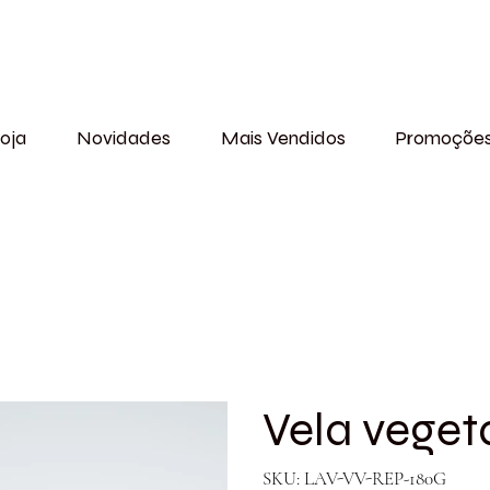
oja
Novidades
Mais Vendidos
Promoçõe
Vela vegeta
SKU
SKU:
LAV-VV-REP-180G
LAV-