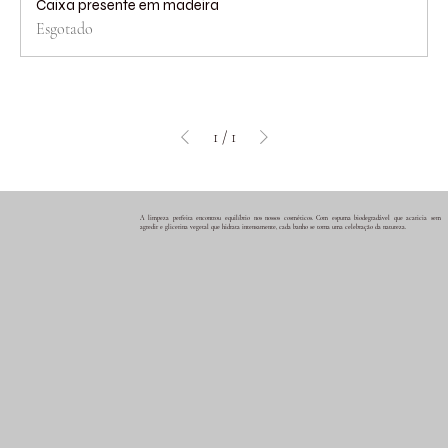
Caixa presente em madeira
Esgotado
1
/
1
A limpeza perfeita encontrou equilíbrio nos nossos cosméticos. Com espuma biodegradável que acaricia sem
agredir e glicerina vegetal que hidrata intensamente, cada banho se torna uma celebração da natureza.