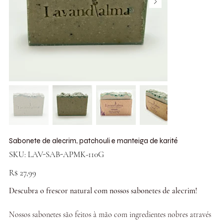
Sabonete de alecrim, patchouli e manteiga de karité
SKU
SKU:
LAV-SAB-APMK-110G
LAV-
SAB-
APMK-
Preço
R$ 27,99
110G
Descubra o frescor natural com nossos sabonetes de alecrim!
Nossos sabonetes são feitos à mão com ingredientes nobres através