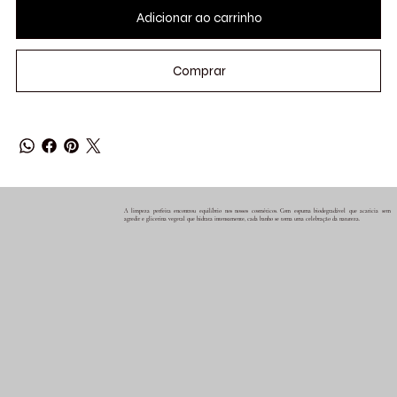
Adicionar ao carrinho
Comprar
A limpeza perfeita encontrou equilíbrio nos nossos cosméticos. Com espuma biodegradável que acaricia sem
agredir e glicerina vegetal que hidrata intensamente, cada banho se torna uma celebração da natureza.