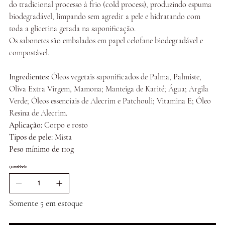
do tradicional processo à frio (cold process), produzindo espuma
biodegradável, limpando sem agredir a pele e hidratando com
toda a glicerina gerada na saponificação.
Os sabonetes são embalados em papel celofane biodegradável e
compostável.
Ingredientes
: Óleos vegetais saponificados de Palma, Palmiste,
Oliva Extra Virgem, Mamona; Manteiga de Karité; Água; Argila
Verde; Óleos essenciais de Alecrim e Patchouli; Vitamina E; Óleo
Resina de Alecrim.
Aplicação:
Corpo e rosto
Tipos de pele:
Mista
Peso mínimo de
110g
Quantidade
Somente 5 em estoque